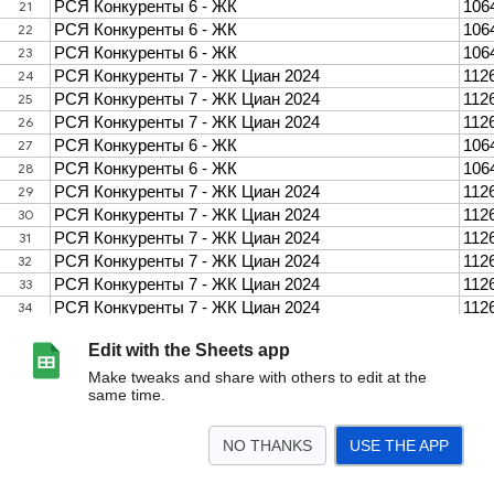
Edit with the Sheets app
Make tweaks and share with others to edit at the
same time.
NO THANKS
USE THE APP
>
Конкуренты Приоритет
минус фразы конкуренты
Высокочастотка для Р
<